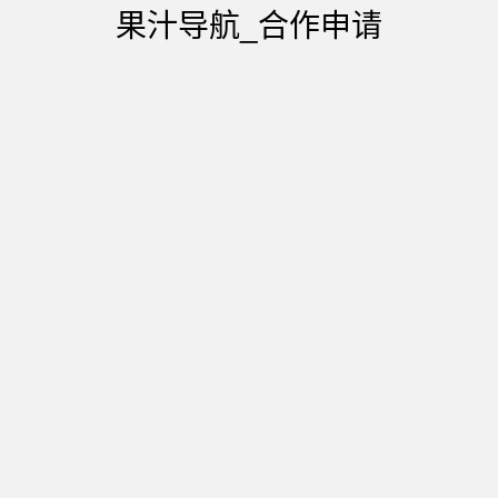
必填
02
公司、社团、网站或组织名称
果汁导航_合作申请
*
如为个人，填写个人即可
必填
03
如何称呼您？
*
如李女士