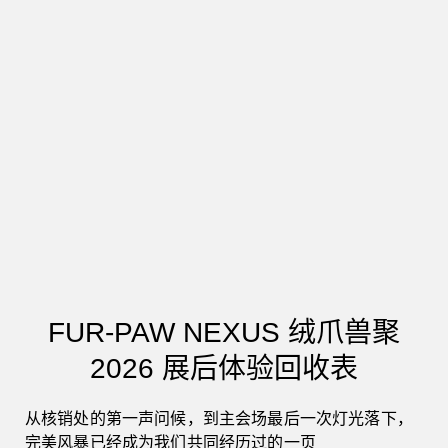
必填
04
你觉得下一届最应该优先改进什么？
*
这次现场有没有让你觉得“不太顺”的地方？
入场与核销效率
活动时间安排
舞台与夜场体验
FUR-PAW NEXUS 绒爪兽聚
摊位与签绘区域
2026 展后体验回收表
剧情任务与抽奖流程
从核销处的第一声问候，到主会场最后一次灯光落下，
完美风暴已经成为我们共同经历过的一页