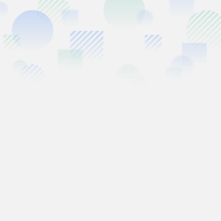
必填
01
你本次的参展身份是？
*
现场票 / N1
N2 游客
N3 / PRO 赞助游客
摊主 / 签绘画师 / 创作者
STAFF / 协助人员