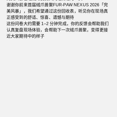
谢谢你前来首届绒爪兽聚FUR-PAW NEXUS 2026「完
兽装更衣、休息、补给体验
美风暴」，我们希望通过这份回收表，听见你在现场真
正感受到的舒适、惊喜、遗憾与期待
这份问卷大约需要 1–2 分钟完成，你的反馈会帮助我们
现场指引和信息通知
认真复盘现场体验，会帮助下一次绒爪兽聚，变得更接
近大家期待中的样子
其他
没有明显问题
必填
05
5. 如果下一届只能优先升级一个部分，你希望
*
是？
更大的会场 / 更好的动线