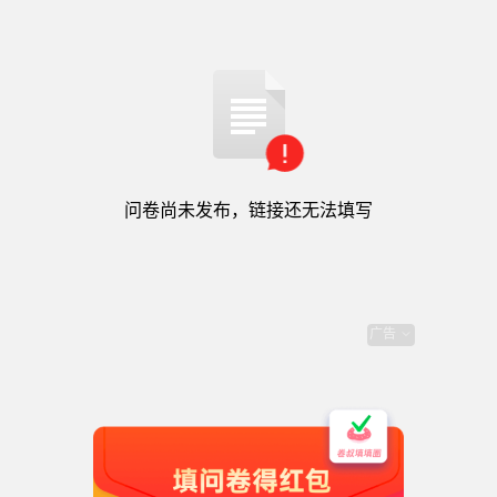
问卷尚未发布，链接还无法填写
腾讯问卷提供技术支持
用户协议
|
隐私政策
|
腾讯服务协议
|
举报
问卷尚未发布，链接还无法填写
《特种部队》60帧版本体验调研
广告
各位战士，我们需要您对60帧版本的宝贵反馈！您的建
议将直接帮助我们优化体验。点击下方，立即开始。