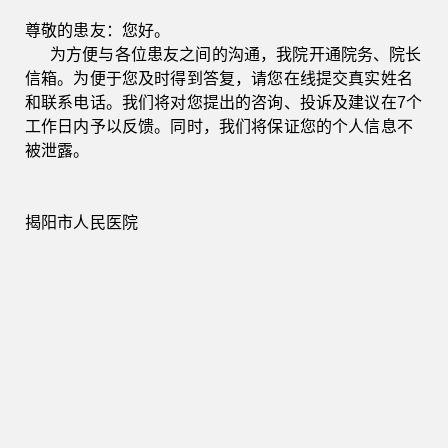
尊敬的患友：您好。
加密存储
      为方便与各位患友之间的沟通，我院开通院务、院长
03
电子邮箱
信箱。为便于您及时得到答复，请您在线提交真实姓名
和联系电话。我们将对您提出的咨询、投诉及建议在7个
工作日内予以反馈。同时，我们将保证您的个人信息不
被泄露。
揭阳市人民医院
必填
04
信件主题
*