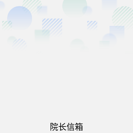
必填
01
真实姓名
*
加密存储
必填
02
手机号码
*
+
86
发送验证码
院长信箱