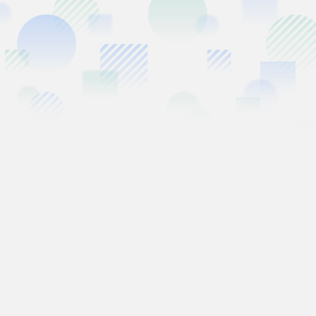
必填
01
请问怎样称呼？
*
加密存储
必填
02
请留一个邮箱地址吧
*