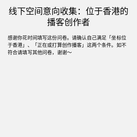
必填
03
请问你目前居住于哪个区？
*
线下空间意向收集：位于香港的
播客创作者
感谢你花时间填写这份问卷。请确认自己满足「坐标位
于香港」、「正在或打算创作播客」这两个条件。如不
符合请填写其他问卷，谢谢～
必填
04
请问你目前的身份是
*
全日制学生
全职工作
其他