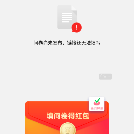
必填
02
任職單位／就讀學校
*
问卷尚未发布，链接还无法填写
112年第一次中國哲學工作坊報
名表
广告
必填
03
職稱
*