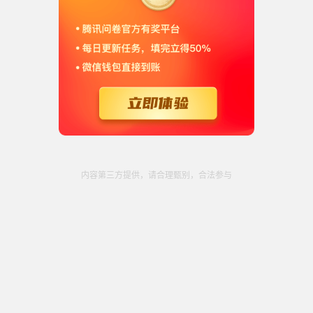
必填
04
電子郵件
*
必填
05
線上視訊
*
内容第三方提供，请合理甄别，合法参与
現埸
線上視訊