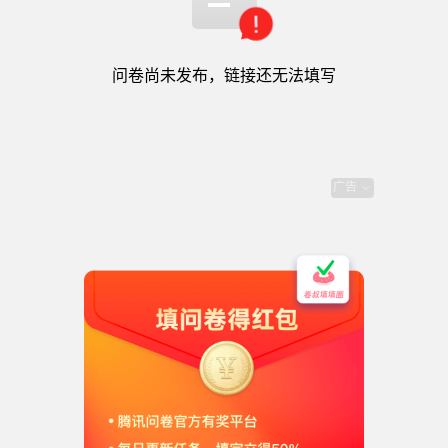
主講：龍綺汶 物理治療師
日期：2022年9月４日(星期日)
物理治療講座及工作坊
時間：10:30-12:00
问卷尚未发布，链接还无法填写
地點：澳門工會聯合總會青年活動中心
(地址：澳門新橋福安街16-18號華蘭台第二座地下
文職人員常見之疾病辨識及預防
R座)
對象：本澳文職人員及有興趣人士
广告
費用：全免
必填
01
參加者姓名
*
(中文姓名)