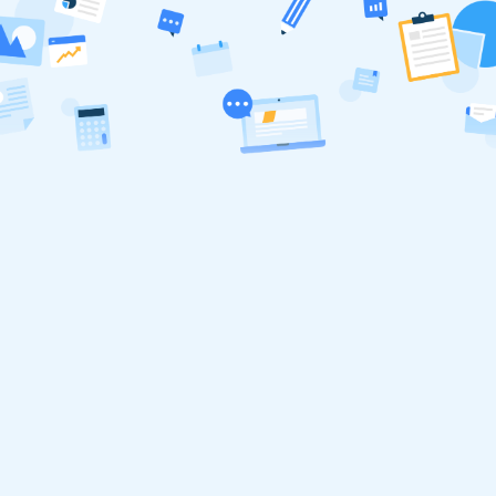
必填
01
您的性别？
*
男
女
必填
02
您的年龄？
*
18-28
29-38