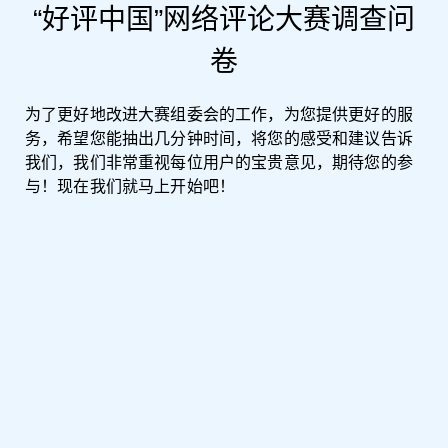
“好评中国”网络评论大赛调查问
必填
08
您喜欢看什么形式的评论？
*
卷
文字类
为了更好地改进大赛组委会的工作，为您提供更好的服
务，希望您能抽出几分钟时间，将您的感受和建议告诉
视频类
我们，我们非常重视每位用户的宝贵意见，期待您的参
与！现在我们就马上开始吧！
音频类
漫评类
其他类
多选
必填
09
您喜欢写什么形式的评论？