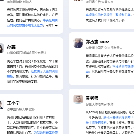
如影智能·创始人
@腾讯广告·运营专家
们的问卷投放量很大，因此除了问卷
腾讯问卷采用所见即所得的编辑模式，
能，更注重系统环境的稳定性。在评
实现信息的有效搜集、整理和分类
，大
后，我们选择腾讯问卷，
事实证明百
大提高了我们的工作效率。👍
的问卷数据承载毫无压力
，可靠！❤
郑丞志 muta
雯
@荣耀中国区·创意部负责人
微众银行战略部·研究负责人
腾讯问卷非常适合进行大量的问卷投
卷平台对于研究工作来说是一个非常
放，能够迅速发给需要填写的客户群体
要的工具，腾讯问卷不仅能满足我们
并得到有效的回收，
简洁清新的操作界
同的调研需求，
还提供了大量的调研
面
，以及自带的问卷分析功能也非常
板
，如满意度、行为习惯调查等，是
赞。
们非常重视和需要的。
袁老师
小宁
@重庆师范大学·教师
中国传媒大学·教师
从2020年初开始使用腾讯问卷，经过
讯问卷已经是我日常科研工作的帮
一年多使用，
腾讯问卷确实给我的工作
，大到科研项目的调查数据收集，小
带了很多的便利
，提高了效率。在我的
课程的满意度调查，作业的提交以及
推荐下，学校其他同事也开始使用，把
级信息的汇总等，
为我的科研工作带
问卷作为重要的工作工具，大家也习惯