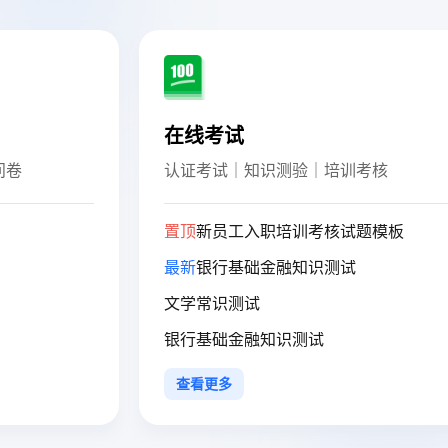
线考试
投票评选
证考试｜知识测验｜培训考核
比赛投票 | 作
顶
新员工入职培训考核试题模板
置顶
优秀医生
新
银行基础金融知识测试
最新
LOGO投
学常识测试
年会奖品投票
行基础金融知识测试
游戏新界面调
看更多
查看更多